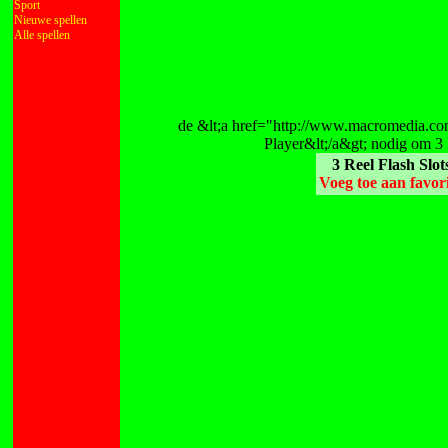
Sport
Nieuwe spellen
Alle spellen
de &lt;a href="http://www.macromedia.com
Player&lt;/a&gt; nodig om 3 
3 Reel Flash Slot
Voeg toe aan favor