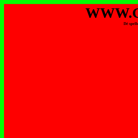
WWW.G
Dé spell