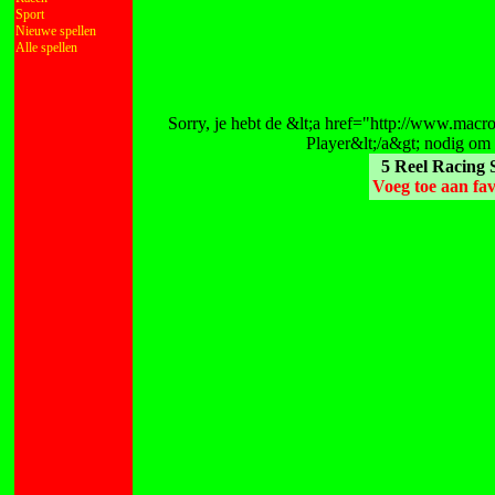
Sport
Nieuwe spellen
Alle spellen
Sorry, je hebt de &lt;a href="http://www.macr
Player&lt;/a&gt; nodig om 
5 Reel Racing S
Voeg toe aan fav