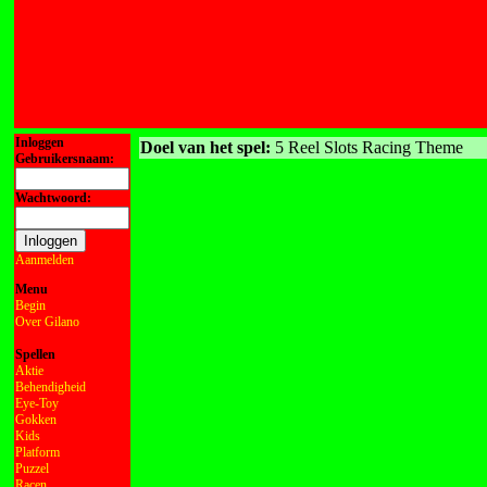
Inloggen
Doel van het spel:
5 Reel Slots Racing Theme
Gebruikersnaam:
Wachtwoord:
Aanmelden
Menu
Begin
Over Gilano
Spellen
Aktie
Behendigheid
Eye-Toy
Gokken
Kids
Platform
Puzzel
Racen