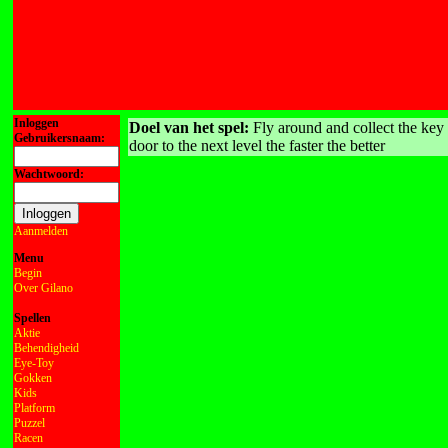
Inloggen
Doel van het spel:
Fly around and collect the key 
Gebruikersnaam:
door to the next level the faster the better
Wachtwoord:
Aanmelden
Menu
Begin
Over Gilano
Spellen
Aktie
Behendigheid
Eye-Toy
Gokken
Kids
Platform
Puzzel
Racen