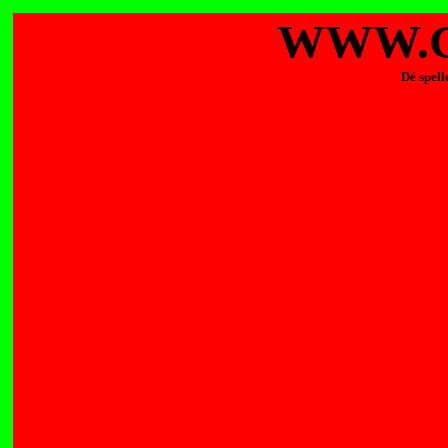
WWW.G
Dé spell