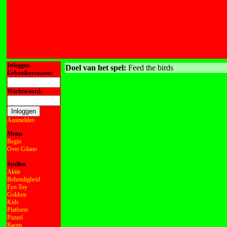
Inloggen
Doel van het spel:
Feed the birds
Gebruikersnaam:
Wachtwoord:
Aanmelden
Menu
Begin
Over Gilano
Spellen
Aktie
Behendigheid
Eye-Toy
Gokken
Kids
Platform
Puzzel
Racen