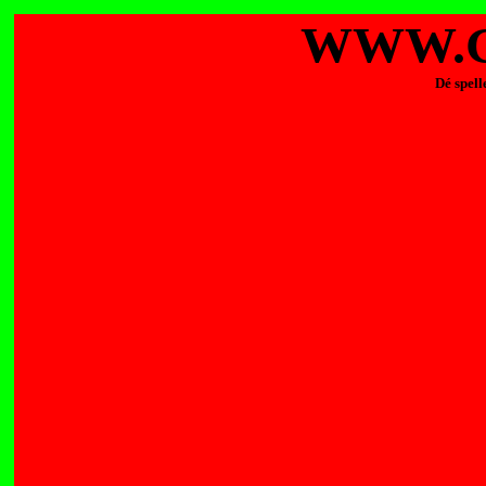
WWW.G
Dé spell