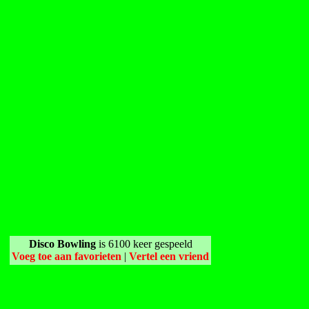
Disco Bowling
is 6100 keer gespeeld
Voeg toe aan favorieten
|
Vertel een vriend