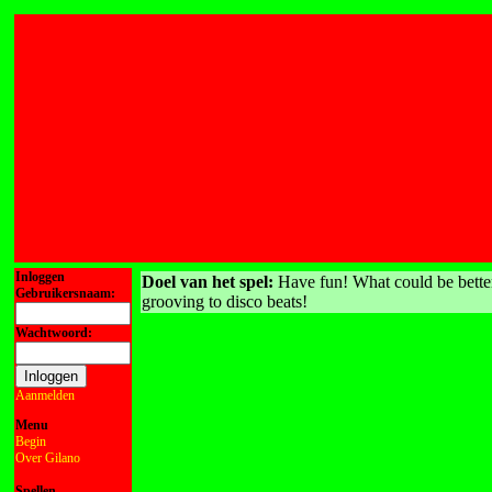
Inloggen
Doel van het spel:
Have fun! What could be bette
Gebruikersnaam:
grooving to disco beats!
Wachtwoord:
Aanmelden
Menu
Begin
Over Gilano
Spellen