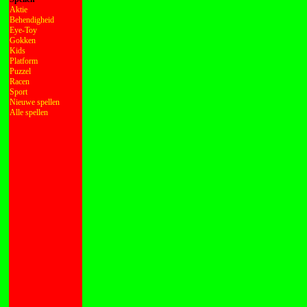
Aktie
Behendigheid
Eye-Toy
Gokken
Kids
Platform
Puzzel
Racen
Sport
Nieuwe spellen
Alle spellen