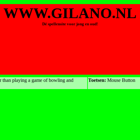
WWW.GILANO.NL
Dé spellensite voor jong en oud!
r than playing a game of bowling and
Toetsen:
Mouse Button