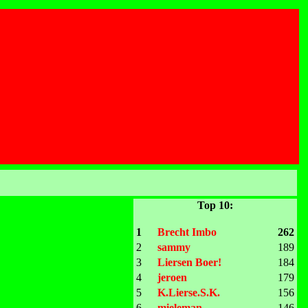
Top 10:
1
Brecht Imbo
262
2
sammy
189
3
Liersen Boer!
184
4
jeroen
179
5
K.Lierse.S.K.
156
6
mieleman
146